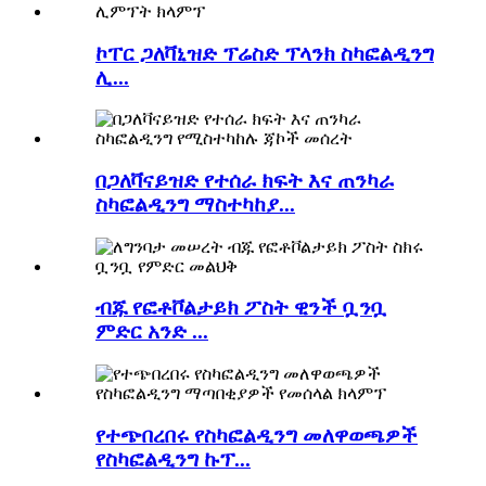
ኮፐር ጋለቫኒዝድ ፕሬስድ ፕላንክ ስካፎልዲንግ
ሊ...
በጋለቫናይዝድ የተሰራ ክፍት እና ጠንካራ
ስካፎልዲንግ ማስተካከያ...
ብጁ የፎቶቮልታይክ ፖስት ዊንች ቧንቧ
ምድር አንድ ...
የተጭበረበሩ የስካፎልዲንግ መለዋወጫዎች
የስካፎልዲንግ ኩፕ...