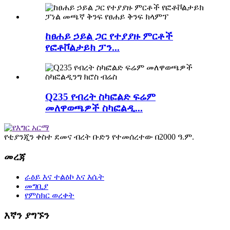
ከፀሐይ ኃይል ጋር የተያያዙ ምርቶች
የፎቶቮልታይክ ፓን...
Q235 የብረት ስካፎልድ ፍሬም
መለዋወጫዎች ስካፎልዲ...
የቲያንጂን ቀስተ ደመና ብረት ቡድን የተመሰረተው በ2000 ዓ.ም.
መረጃ
ራዕይ እና ተልዕኮ እና እሴት
መግቢያ
የምስክር ወረቀት
እኛን ያግኙን