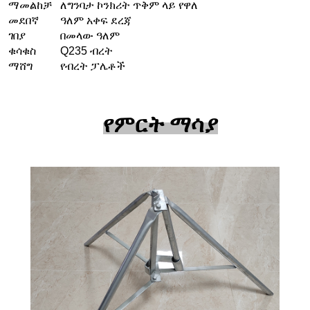
ማመልከቻ
ለግንባታ ኮንክሪት ጥቅም ላይ የዋለ
መደበኛ
ዓለም አቀፍ ደረጃ
ገበያ
በመላው ዓለም
ቁሳቁስ
Q235 ብረት
ማሸግ
የብረት ፓሌቶች
የምርት ማሳያ