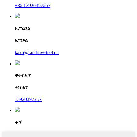
+86 13920397257
ኢሜይል
ኢሜይል
kaka@rainbowsteel.cn
ዋትስአፕ
ዋትስአፕ
13920397257
ቶፕ