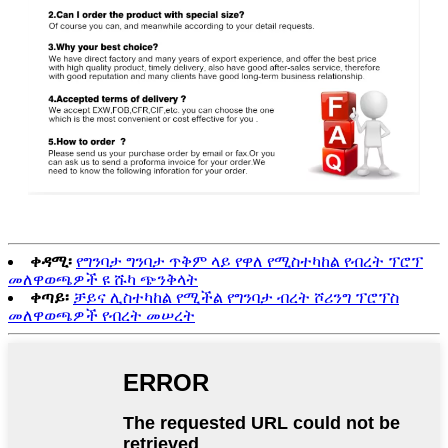
ቀዳሚ፡
የግንባታ ግንባታ ጥቅም ላይ የዋለ የሚስተካከል የብረት ፕሮፕ
መለዋወጫዎች ዩ ሹካ ጭንቅላት
ቀጣይ፡
ቻይና ሊስተካከል የሚችል የግንባታ ብረት ሾሪንግ ፕሮፕስ
መለዋወጫዎች የብረት መሠረት