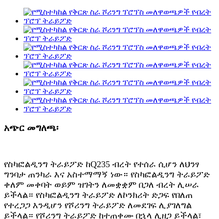
አጭር መግለጫ፡
የስካፎልዲንግ ትራይፖድ ከQ235 ብረት የተሰራ ሲሆን ለህንፃ
ግንባታ ጠንካራ እና አስተማማኝ ነው። የስካፎልዲንግ ትራይፖድ
ቀለም መቀባት ወይም ዝገትን ለመቋቋም በጋለ ብረት ሊሠራ
ይችላል። የስካፎልዲንግ ትራይፖድ ለኮንክሪት ድጋፍ የበለጠ
የተረጋጋ እንዲሆን የሾሪንግ ትራይፖድ ለመደገፍ ሊያገለግል
ይችላል። የሾሪንግ ትራይፖድ ከተጠቀሙ በኋላ ሊዘጋ ይችላል፣