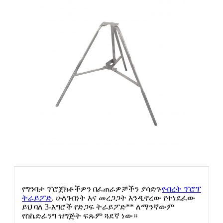
የግንባታ ፕሮጀክቶችዎን በፈጠራዎቻችን ያሳድጉ
የብረት ፕሮፕ
ትራይፖድ
. ሁለገብነት እና መረጋጋት እንዲኖረው የተነደፈው
ይህ ባለ 3-እግሮች የድጋፍ ትራይፖድ** ለማንኛውም
የስኬድፊንግ ዝግጅት ፍጹም ጓደኛ ነው።