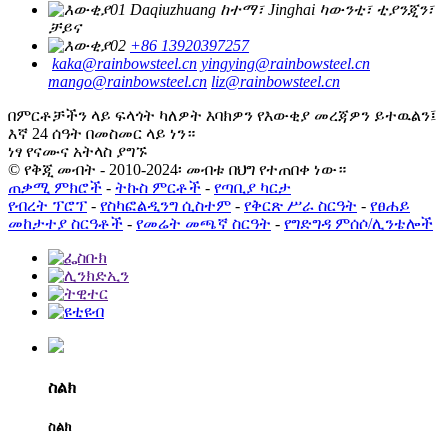
Daqiuzhuang ከተማ፣ Jinghai ካውንቲ፣ ቲያንጂን፣
ቻይና
+86 13920397257
kaka@rainbowsteel.cn
yingying@rainbowsteel.cn
mango@rainbowsteel.cn
liz@rainbowsteel.cn
በምርቶቻችን ላይ ፍላጎት ካለዎት እባክዎን የእውቂያ መረጃዎን ይተዉልን፤
እኛ 24 ሰዓት በመስመር ላይ ነን።
ነፃ የናሙና አትላስ ያግኙ
© የቅጂ መብት - 2010-2024፡ መብቱ በህግ የተጠበቀ ነው።
ጠቃሚ ምክሮች
-
ትኩስ ምርቶች
-
የጣቢያ ካርታ
የብረት ፕሮፕ
-
የስካፎልዲንግ ሲስተም
-
የቅርጽ ሥራ ስርዓት
-
የፀሐይ
መከታተያ ስርዓቶች
-
የመሬት መጫኛ ስርዓት
-
የግድግዳ ምሰሶ/ሊንቴሎች
ስልክ
ስልክ