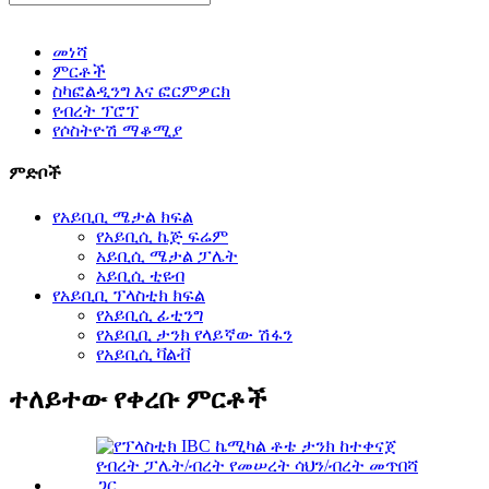
መነሻ
ምርቶች
ስካፎልዲንግ እና ፎርምዎርክ
የብረት ፕሮፕ
የሶስትዮሽ ማቆሚያ
ምድቦች
የአይቢቢ ሜታል ክፍል
የአይቢሲ ኬጅ ፍሬም
አይቢሲ ሜታል ፓሌት
አይቢሲ ቲዩብ
የአይቢቢ ፕላስቲክ ክፍል
የአይቢሲ ፊቲንግ
የአይቢቢ ታንክ የላይኛው ሽፋን
የአይቢሲ ቫልቭ
ተለይተው የቀረቡ ምርቶች