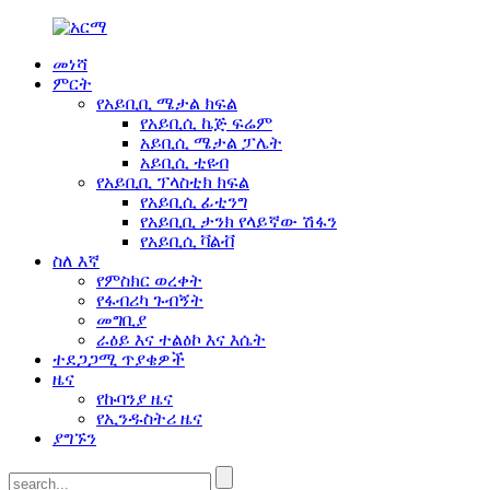
መነሻ
ምርት
የአይቢቢ ሜታል ክፍል
የአይቢሲ ኬጅ ፍሬም
አይቢሲ ሜታል ፓሌት
አይቢሲ ቲዩብ
የአይቢቢ ፕላስቲክ ክፍል
የአይቢሲ ፊቲንግ
የአይቢቢ ታንክ የላይኛው ሽፋን
የአይቢሲ ቫልቭ
ስለ እኛ
የምስክር ወረቀት
የፋብሪካ ጉብኝት
መግቢያ
ራዕይ እና ተልዕኮ እና እሴት
ተደጋጋሚ ጥያቄዎች
ዜና
የኩባንያ ዜና
የኢንዱስትሪ ዜና
ያግኙን