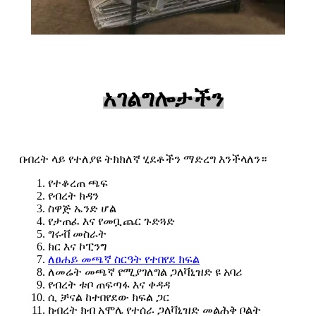
አገልግሎታችን
በብረት ላይ የተለያዩ ትክክለኛ ሂደቶችን ማድረግ እንችላለን።
የተቆረጠ ጫፍ
የብረት ክዳን
ስዋጅ ኤንድ ሆል
የታጠፈ እና የመቧጨር ጉድጓድ
ግሩቭ መስራት
ክር እና ኮፒንግ
ለፀሐይ መጫኛ ስርዓት የተበየደ ክፍል
ለመሬት መጫኛ የሚያገለግል ጋለቫኒዝድ ዩ አባሪ
የብረት ቱቦ ጠፍጣፋ እና ቀዳዳ
ሲ ቻናል ከተበየደው ክፍል ጋር
ከብረት ክብ አሞሌ የተሰራ ጋለቫኒዝድ መልሕቅ ቦልት