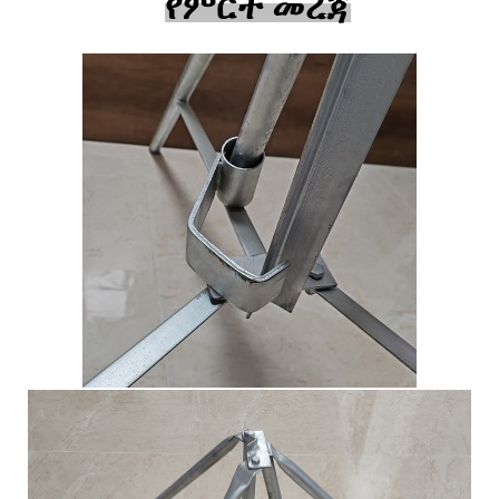
የምርት መረጃ