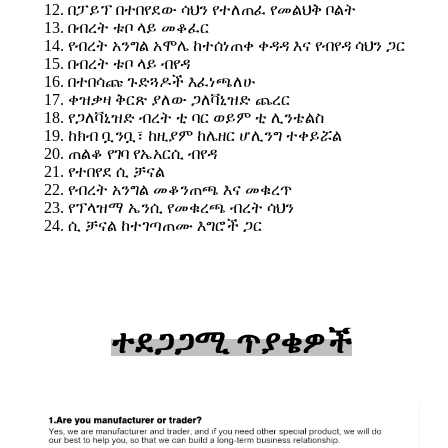
በፓይፕ በተበየደው ሳህን የተለጠፈ የመልህቅ ቦልት
በብረት ቱቦ ላይ መቆፈር
የብረት አንግል አሞሌ ከተሰነጠቀ ቀዳዳ እና የብየዳ ሳህን ጋር
በብረት ቱቦ ላይ ብየዳ
በተበሳጩ ጉድጓዶች እፈነጫለሁ
ቀዝቃዛ ቅርጽ ያለው ጋለቫኒዝድ ጨረር
የጋለቫኒዝድ ብረት ቲ ባር ወይም ቲ ሊንቴልስ
ከክብ ቧንቧ፣ ከዚያም ከሌዘር ሆሊንግ ተቀይሯል
ጠልቆ የገባ የኤአርሲ ብየዳ
የተበየደ ሲ ቻናል
የብረት አንግል መቆንጠጫ እና መቁረጥ
የፕላዝማ ኤንሲ የመቁረጫ ብረት ሳህን
ሲ ቻናል ከተገጣጠሙ እግሮች ጋር
ተደጋጋሚ ጥያቄዎች