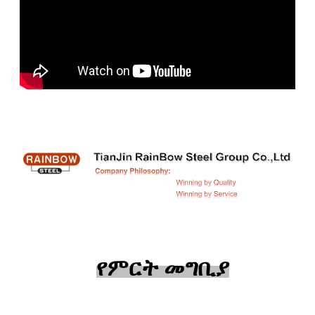
የምርት መግቢያ