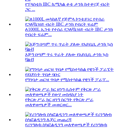
የፕላስቲክ IBC ኬሚካል ቶቴ ታንክ ከተቀናጀ ብረት
ጋር ...
ለ1000L ኢንቴ የተሰራ የጋለቫኒዝድ ብረት IBC ታንክ
የብረት ፍሬም...
እጅግ በጣም ጥሩ ጥራት ያለው የአይቢቢ ታንክ ኳስ
ቫልቭ
የግንባታ ጠርዝ ጥበቃ የሚስተካከል የዊንች ፓራፕ...
የቅርጽ ሥራ ክር ዘንግ ስርዓት የቅርጽ ሥራ
መለዋወጫዎች መወርወር...
የሪንግሎክ ስካፎልዲንግ መለዋወጫዎች የሪንግሎክ