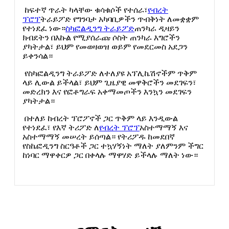
ከፍተኛ ጥራት ካላቸው ቁሳቁሶች የተሰራ፣
የብረት
ፕሮፕ
ትራይፖድ የግንባታ አካባቢዎችን ጥብቅነት ለመቋቋም
የተነደፈ ነው።
ስካፎልዲንግ ትራይፖድ
ጠንካራ ዲዛይን
ክብደትን በእኩል የሚያሰራጩ ሶስት ጠንካራ እግሮችን
ያካትታል፣ ይህም የመወዛወዝ ወይም የመደርመስ አደጋን
ይቀንሳል።
የስካፎልዲንግ ትራይፖድ ለተለያዩ አፕሊኬሽኖችም ጥቅም
ላይ ሊውል ይችላል፣ ይህም ጊዜያዊ መዋቅሮችን መደገፍን፣
መድረክን እና የፎቶግራፍ አቀማመጦችን እንኳን መደገፍን
ያካትታል።
በተለይ ከብረት ፕሮፖኖች ጋር ጥቅም ላይ እንዲውል
የተነደፈ፣ የእኛ ትሪፖድ ለ
የብረት ፕሮፕ
አስተማማኝ እና
አስተማማኝ መሠረት ይሰጣል። የትሪፖዱ ከመደበኛ
የስኬፎዲንግ ስርዓቶች ጋር ተኳሃኝነት ማለት ያለምንም ችግር
ከነባር ማዋቀርዎ ጋር በቀላሉ ማዋሃድ ይችላሉ ማለት ነው።