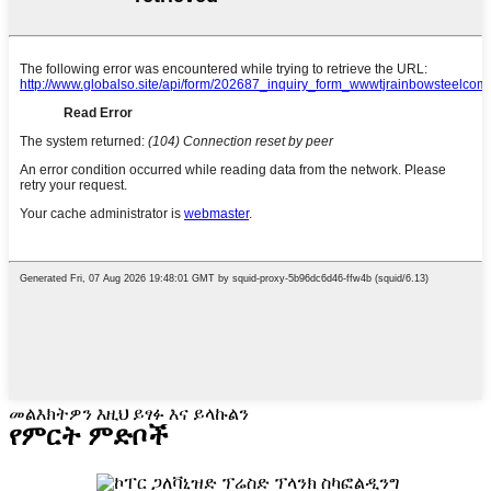
መልእክትዎን እዚህ ይፃፉ እና ይላኩልን
የምርት ምድቦች