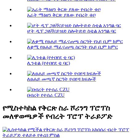
አራት ማዕዘን ቅርጽ ያለው የብረት ቱቦ
ሆት ዲፕ ጋለቫናይዝድ ስሎትድድ ስቲል አንግል ባር
ለቋሚ የፀሐይ ማፈናጠጫ ስርዓት የአይ ቢም ክምር
ሊንቴል (የተበየደ ቲ ባር)
ለፀሐይ መጫኛ ስርዓት የብየዳ ክፍሎች
በብረት የተሰራ CZU
የሚስተካከል የቅርጽ ስራ ሾሪንግ ፕሮፕስ
መለዋወጫዎች የብረት ፕሮፕ ትራይፖድ