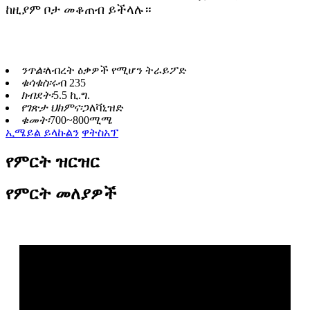
ከዚያም ቦታ መቆጠብ ይችላሉ።
ንጥል፡
ለብረት ዕቃዎች የሚሆን ትራይፖድ
ቁሳቁስ፡
ሩብ 235
ክብደት፡
5.5 ኪ.ግ.
የገጽታ ህክምና፡
ጋለቫኒዝድ
ቁመት፡
700~800ሚሜ
ኢሜይል ይላኩልን
ዋትስአፕ
የምርት ዝርዝር
የምርት መለያዎች