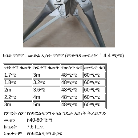
ከባድ ፕሮፕ - ሙድል ኢስት ፕሮፕ (የግድግዳ ውፍረት: 1.4-4 ሚሜ)
ዝቅተኛ ቁመት
ከፍተኛ ቁመት
የውስጥ ቱቦ
ውጫዊ ቱቦ
1.7ሜ
3m
48ሚሜ
60ሚሜ
1.8ሜ
3.2ሜ
48ሚሜ
60ሚሜ
2m
3.6ሜ
48ሚሜ
60ሚሜ
2.2ሜ
4m
48ሚሜ
60ሚሜ
3m
5m
48ሚሜ
60ሚሜ
የምርት ስም
የስካፎልዲንግ ቀላል ግዴታ አይነት ትራይፖድ
መጠን
ከ40-80ሚሜ
ክብደት
7.6 ኪ.ግ.
አጠቃቀም
የስካፎልዲንግ ድጋፍ