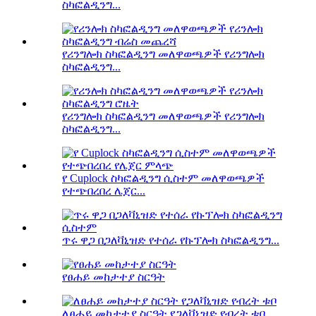
ስካፎልዲንግ...
የሪንግሎክ ስካፎልዲንግ መለዋወጫዎች የሪንግሎክ
ስካፎልዲንግ...
የሪንግሎክ ስካፎልዲንግ መለዋወጫዎች የሪንግሎክ
ስካፎልዲንግ...
የ Cuplock ስካፎልዲንግ ሲስተም መለዋወጫዎች
የተጭበረበረ ሌጀር...
ጥሩ ዋጋ በጋለቫኒዝድ የተሰራ የኩፕሎክ ስካፎልዲንግ...
የፀሐይ መከታተያ ስርዓት
ለፀሐይ መከታተያ ስርዓት የጋለቫኒዝድ የብረት ቱቦ